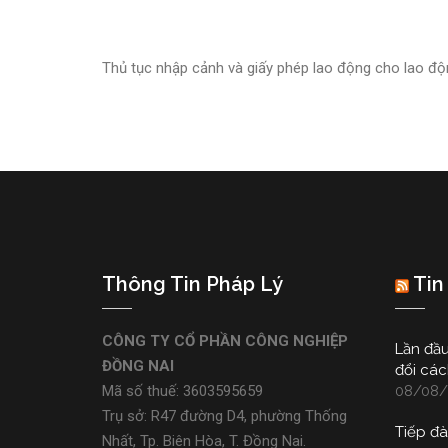
Thủ tục nhập cảnh và giấy phép lao động cho lao đ
Thông Tin Pháp Lý
Tin
CÔNG TY CỔ PHẦN CÔNG NGHIỆP
Lần đầu
ĐỒNG NAI
đổi các
Mã số thuế: 3603595659
08/08/
Trụ sở: R47 đường D4, phường Thống
Tiếp đà
Nhất, Tp. Biên Hòa, T. Đồng Nai.